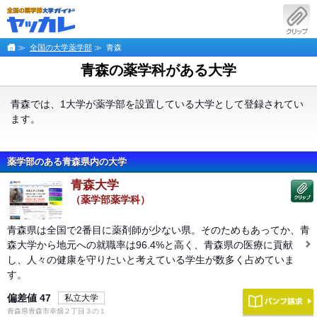
≫
全国の大学薬学部
≫ 青森
青森の薬学科がある大学
青森では、1大学が薬学部を設置している大学として登録されてい
ます。
薬学部のある青森県内の大学
青森大学
（薬学部薬学科）
青森県は全国で2番目に薬剤師が少ない県。そのためもあってか、青
森大学から地元への就職率は96.4%と高く、青森県の医療に貢献
し、人々の健康を守りたいと考えている学生が数多く占めていま
す。
偏差値
47
私立大学
青森県青森市幸畑２丁目３の１