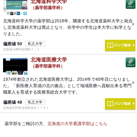
北海道科学大学
（薬学部薬学科）
北海道科学大学の薬学部は2018年、隣接する北海道薬科大学と統合
し北海道薬科大学は廃止となり、在学中の学生は本大学に転学とな
りました。
偏差値
50
私立大学
北海道小樽市桂岡町７－１
北海道医療大学
（薬学部薬学科）
1974年創立された北海道医療大学は、2014年で40年目になりまし
た。「新医療人育成の北の拠点」として地域医療へ貢献出来る専門
職業人を育成する医療系総合大学です。
偏差値
48
私立大学
北海道石狩郡当別町金沢１７５７
薬学部をご検討の方、
北海道の大学看護学部はこちら